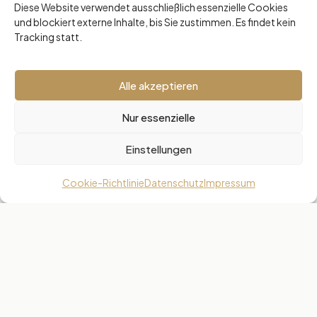
Diese Website verwendet ausschließlich essenzielle Cookies
und blockiert externe Inhalte, bis Sie zustimmen. Es findet kein
Tracking statt.
Die 3 Top-Führungswerte
Alle akzeptieren
Die Glaubwürdigkeit einer Führungskraft steht
über allem beim Thema „Motivation schaffen“.
Nur essenzielle
Erfolgreiches Leadership und Mitarbeiterbindung
funktionieren nur über eine konstante
Einstellungen
Vorbildfunktion der Führungsriege. Wirklich
Cookie-Richtlinie
Datenschutz
Impressum
erfolgreich Unternehmen
[…]
0
Read more
Der Heiligenschein-Effekt
Heute erinnere ich Sie an den so genannten „Halo-