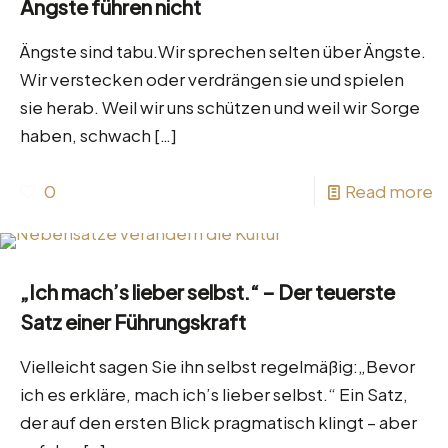
Ängste führen nicht
Ängste sind tabu.Wir sprechen selten über Ängste.
Wir verstecken oder verdrängen sie und spielen
sie herab. Weil wir uns schützen und weil wir Sorge
haben, schwach
[…]
0
Read more
„Ich mach’s lieber selbst.“ – Der teuerste
Satz einer Führungskraft
Vielleicht sagen Sie ihn selbst regelmäßig:„Bevor
ich es erkläre, mach ich’s lieber selbst.“ Ein Satz,
der auf den ersten Blick pragmatisch klingt – aber