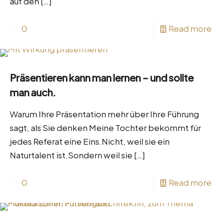
auf den
[…]
0
Read more
Präsentieren kann man lernen – und sollte
man auch.
Warum Ihre Präsentation mehr über Ihre Führung
sagt, als Sie denken Meine Tochter bekommt für
jedes Referat eine Eins.Nicht, weil sie ein
Naturtalent ist.Sondern weil sie
[…]
0
Read more