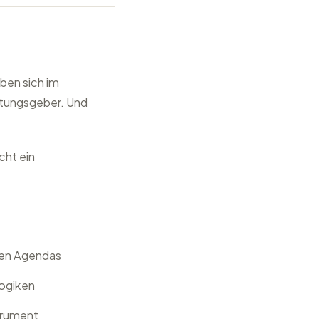
ben sich im
htungsgeber. Und
cht ein
den Agendas
logiken
strument