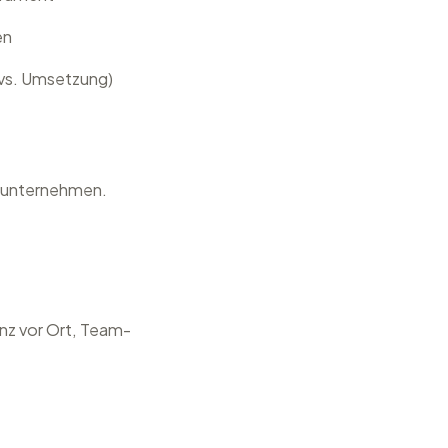
en
 vs. Umsetzung)
enunternehmen.
enz vor Ort, Team-