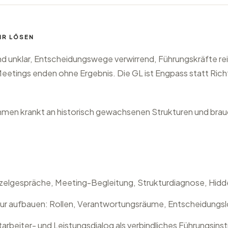
IR LÖSEN
nd unklar, Entscheidungswege verwirrend, Führungskräfte rei
eetings enden ohne Ergebnis. Die GL ist Engpass statt Ric
hmen krankt an historisch gewachsenen Strukturen und brau
nzelgespräche, Meeting-Begleitung, Strukturdiagnose, Hid
ur aufbauen: Rollen, Verantwortungsräume, Entscheidungs
arbeiter- und Leistungsdialog als verbindliches Führungsin