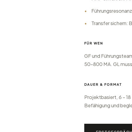
•
Führungsresonanz e
•
Transfer sichern:
FÜR WEN
GF und Führungsteam
50–800 MA. GL muss v
DAUER & FORMAT
Projektbasiert, 6 – 1
Befähigung und begle