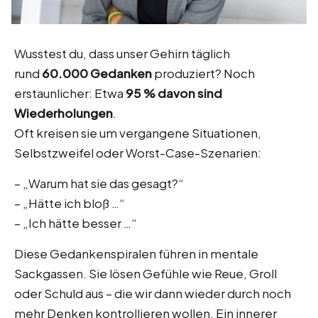
Wusstest du, dass unser Gehirn täglich
rund
60.000 Gedanken
produziert? Noch
erstaunlicher: Etwa
95 % davon sind
Wiederholungen
.
Oft kreisen sie um vergangene Situationen,
Selbstzweifel oder Worst-Case-Szenarien:
– „Warum hat sie das gesagt?“
– „Hätte ich bloß …“
– „Ich hätte besser …“
Diese Gedankenspiralen führen in mentale
Sackgassen. Sie lösen Gefühle wie Reue, Groll
oder Schuld aus – die wir dann wieder durch noch
mehr Denken kontrollieren wollen. Ein innerer