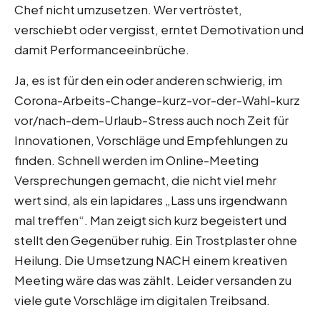
Chef nicht umzusetzen. Wer vertröstet,
verschiebt oder vergisst, erntet Demotivation und
damit Performanceeinbrüche.
Ja, es ist für den ein oder anderen schwierig, im
Corona-Arbeits-Change-kurz-vor-der-Wahl-kurz
vor/nach-dem-Urlaub-Stress auch noch Zeit für
Innovationen, Vorschläge und Empfehlungen zu
finden. Schnell werden im Online-Meeting
Versprechungen gemacht, die nicht viel mehr
wert sind, als ein lapidares „Lass uns irgendwann
mal treffen“. Man zeigt sich kurz begeistert und
stellt den Gegenüber ruhig. Ein Trostplaster ohne
Heilung. Die Umsetzung NACH einem kreativen
Meeting wäre das was zählt. Leider versanden zu
viele gute Vorschläge im digitalen Treibsand.