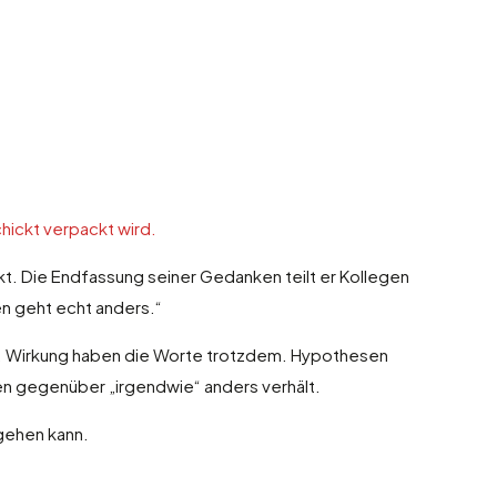
hickt verpackt wird.
t. Die Endfassung seiner Gedanken teilt er Kollegen
en geht echt anders.“
en. Wirkung haben die Worte trotzdem. Hypothesen
nen gegenüber „irgendwie“ anders verhält.
 gehen kann.