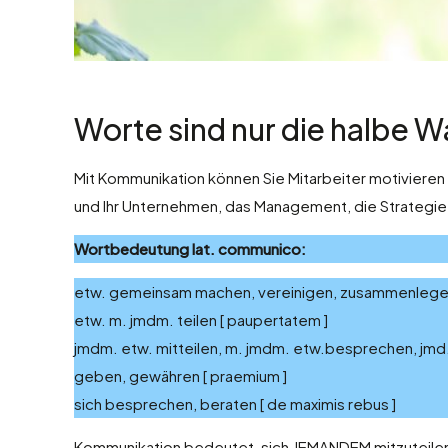
Worte sind nur die halbe W
Mit Kommunikation können Sie Mitarbeiter motivieren
und Ihr Unternehmen, das Management, die Strategie
Wortbedeutung lat. communico:
etw. gemeinsam machen, vereinigen, zusammenleg
etw. m. jmdm. teilen [ paupertatem ]
jmdm. etw. mitteilen, m. jmdm. etw.besprechen, jmd. a
geben, gewähren [ praemium ]
sich besprechen, beraten [ de maximis rebus ]
Kommunikation bedeutet, sich JEMANDEM mitzuteilen,