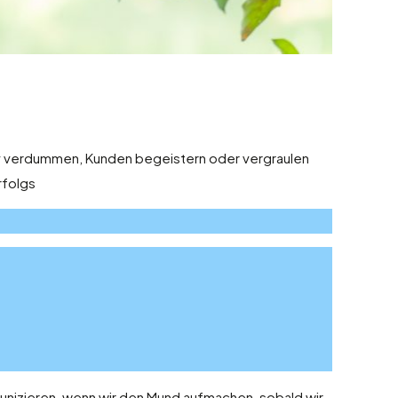
ktiv verdummen, Kunden begeistern oder vergraulen
rfolgs
unizieren, wenn wir den Mund aufmachen, sobald wir