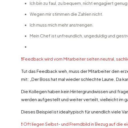
Ich bin zu faul, zu bequem, nicht engagiert genug
Wegen mir stimmen die Zahlen nicht.
Ich muss mich mehr anstrengen.
Mein Chef ist unfreundlich, ungeduldig und gestr
❗️Feedback wird vom Mitarbeiter selten neutral, sach
Tut das Feedback weh, muss der Mitarbeiter den erze
mit: „Der Boss hat mal wieder schlechte Laune. Da ka
Die Kollegen haben kein Hintergrundwissen und frag
werden aufgestellt und weiter verteilt, vielleicht i
Dieses Beispiel ist idealtypisch für unendlich viele V
❗️ Oft liegen Selbst- und Fremdbild in Bezug auf die