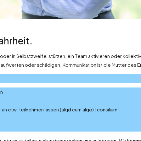
ahrheit.
 oder in Selbstzweifel stürzen, ein Team aktivieren oder kolle
 aufwerten oder schädigen. Kommunikation ist die Mutter des E
en
n etw. teilnehmen lassen (alqd cum alqo) [ consilium ]
 etwas zu teilen, sich zu besprechen und zu beraten. Wir komm