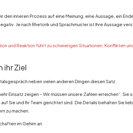
 den inneren Prozess auf eine Meinung, eine Aussage, ein Ende
gativ. Je nach Rhetorik und Sprachmuster ist Ihre Aussage verste
on und Reaktion führt zu schwierigen Situationen, Konflikten un
ihr Ziel
artalsgespräch neben vielen anderen Dingen diesen Satz:
mehr Einsatz zeigen – Wir müssen unsere Zahlen erreichen“. Sie 
auf Sie und Ihr Team gerichtet sind. Die Details behalten Sie lie
ern zu machen.
chaften im Gehirn an: