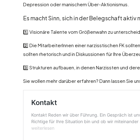
Depression oder manischem Über-Aktionismus.
Es macht Sinn, sich in der Belegschaft akti
1️⃣ Visionäre Talente vom Größenwahn zu unterscheid
2️⃣ Die MitarbeiterInnen einer narzisstischen FK soll
sollten rhetorisch und in Diskussionen für Ihre Übe
3️⃣ Strukturen aufbauen, in denen Narzissten und de
Sie wollen mehr darüber erfahren? Dann lassen Sie u