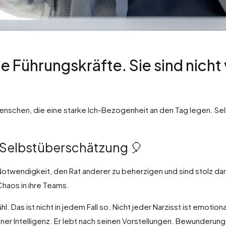
e Führungskräfte. Sie sind nicht v
Menschen, die eine starke Ich-Bezogenheit an den Tag legen. S
 Selbstüberschätzung 🎈
otwendigkeit, den Rat anderer zu beherzigen und sind stolz dara
haos in ihre Teams.
 Das ist nicht in jedem Fall so. Nicht jeder Narzisst ist emotional
iner Intelligenz. Er lebt nach seinen Vorstellungen. Bewunderung 