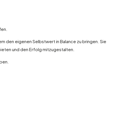
fen.
llem den eigenen Selbstwert in Balance zu bringen. Sie
ieten und den Erfolg mitzugestalten.
aben.