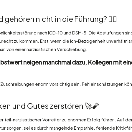
gehören nicht in die Führung? 🙅‍♂️
önlichkeitsstörung nach ICD-10 und DSM-5. Die Abstufungen sin
zurecht zu kommen. Erst, wenn die Ich-Bezogenheit unverhältni
man von einer narzisstischen Verschiebung.
elbstwert neigen manchmal dazu, Kollegen mit ei
 Zuschreibungen enorm vorsichtig sein. Fehleinschätzungen kön
ken und Gutes zerstören 🚀🧨
r teil-narzisstischer Vorreiter zu enormen Erfolg führen. Auf de
ur sorgen, sei es durch mangelnde Empathie, fehlende Kritikfäh