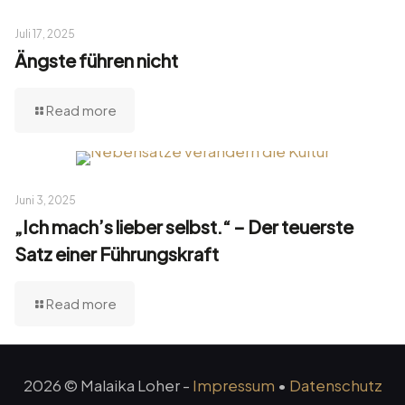
Juli 17, 2025
Ängste führen nicht
Read more
Juni 3, 2025
„Ich mach’s lieber selbst.“ – Der teuerste
Satz einer Führungskraft
Read more
2026 © Malaika Loher -
Impressum
•
Datenschutz