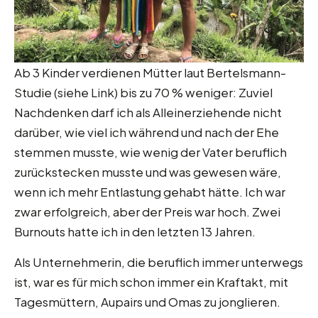
Ab 3 Kinder verdienen Mütter laut Bertelsmann-
Studie (siehe Link) bis zu 70 % weniger: Zuviel
Nachdenken darf ich als Alleinerziehende nicht
darüber, wie viel ich während und nach der Ehe
stemmen musste, wie wenig der Vater beruflich
zurückstecken musste und was gewesen wäre,
wenn ich mehr Entlastung gehabt hätte. Ich war
zwar erfolgreich, aber der Preis war hoch. Zwei
Burnouts hatte ich in den letzten 13 Jahren.
Als Unternehmerin, die beruflich immer unterwegs
ist, war es für mich schon immer ein Kraftakt, mit
Tagesmüttern, Aupairs und Omas zu jonglieren.