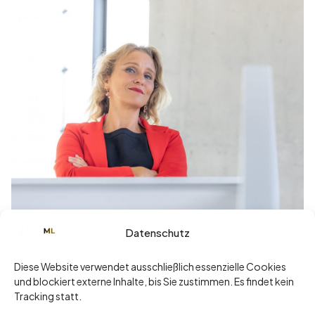
Datenschutz
Juni 3, 2025
„Ich mach’s lieber selbst.“ – Der teuerste
Diese Website verwendet ausschließlich essenzielle Cookies
Satz einer Führungskraft
und blockiert externe Inhalte, bis Sie zustimmen. Es findet kein
Tracking statt.