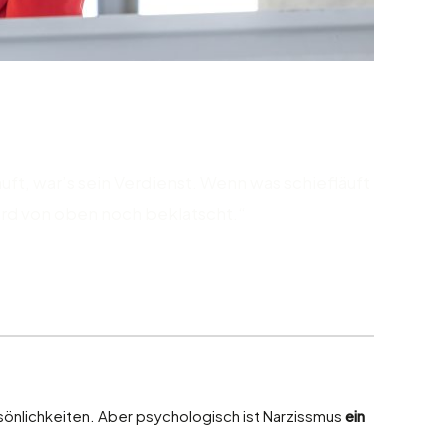
äuft, war’s sein Verdienst. Wenn was schiefläuft
wird von oben noch beklatscht.“
ersönlichkeiten. Aber psychologisch ist Narzissmus
ein