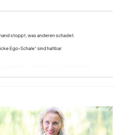
emand stoppt, was anderen schadet.
icke Ego-Schale“ sind haltbar.
g zu sehen – sondern auch die Wirkung.