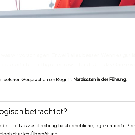
, was wir vorschlagen. Er weiß alles besser. Wenn es gut l
 dann sofort übergriffig oder abwertend. Und das Ganze 
lt in solchen Gesprächen ein Begriff:
Narzissten in der Führung.
logisch betrachtet?
wendet – oft als Zuschreibung für überhebliche, egozentrierte P
ologischer Ich-Überhöhung.