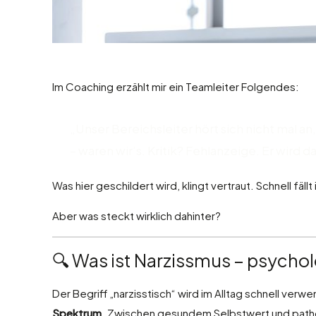
Im Coaching erzählt mir ein Teamleiter Folgendes:
„Unser Bereichsleiter hört sich nicht mal an
– waren wir’s. Kritik? Fehlanzeige. Er wird
Was hier geschildert wird, klingt vertraut. Schnell fäl
Aber was steckt wirklich dahinter?
🔍 Was ist Narzissmus – psycho
Der Begriff „narzisstisch“ wird im Alltag schnell ver
Spektrum
. Zwischen gesundem Selbstwert und path