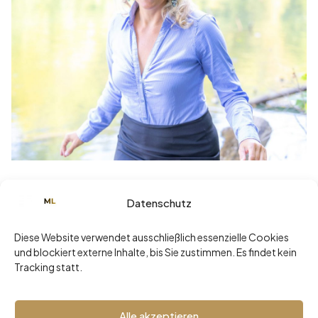
Juni 29, 2026
Datenschutz
Sommerklarheit statt Sommerloch: Die
ehrlichste Diagnose Ihrer
Diese Website verwendet ausschließlich essenzielle Cookies
Führungsarchitektur
und blockiert externe Inhalte, bis Sie zustimmen. Es findet kein
Tracking statt.
Read more
Alle akzeptieren