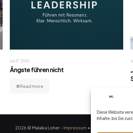
Juli 17, 2025
J
Ängste führen nicht
Read more
Diese Website verw
Inhalte, bis Sie zu
2026 © Malaika Loher -
Impressum
•
Datenschutz