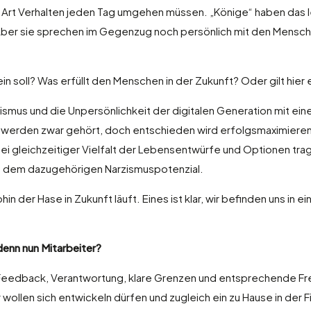
ser Art Verhalten jeden Tag umgehen müssen. „Könige“ haben das 
Aber sie sprechen im Gegenzug noch persönlich mit den Menschen,
sein soll? Was erfüllt den Menschen in der Zukunft? Oder gilt hier
smus und die Unpersönlichkeit der digitalen Generation mit ein
 werden zwar gehört, doch entschieden wird erfolgsmaximierend
e bei gleichzeitiger Vielfalt der Lebensentwürfe und Optionen tr
it dem dazugehörigen Narzismuspotenzial.
hin der Hase in Zukunft läuft. Eines ist klar, wir befinden uns in
denn nun Mitarbeiter?
Feedback, Verantwortung, klare Grenzen und entsprechende Freih
wollen sich entwickeln dürfen und zugleich ein zu Hause in der Fi