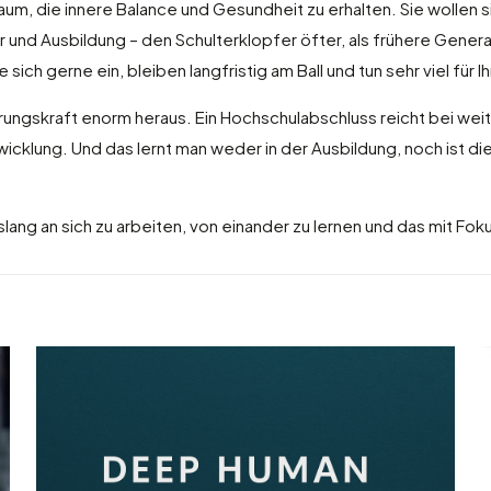
um, die innere Balance und Gesundheit zu erhalten. Sie wollen sic
er und Ausbildung – den Schulterklopfer öfter, als frühere Gener
ich gerne ein, bleiben langfristig am Ball und tun sehr viel für 
hrungskraft enorm heraus. Ein Hochschulabschluss reicht bei wei
cklung. Und das lernt man weder in der Ausbildung, noch ist die
ng an sich zu arbeiten, von einander zu lernen und das mit Fok