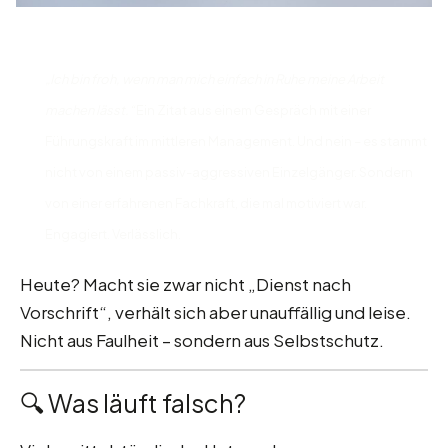
„Ich bin froh, wenn man mich einfach in Ruhe meine Arbeit
machen lässt.“
Ein Zitat aus einem Gespräch mit einer
Führungskraft im mittleren Management. Und nein – es stammt
nicht von einem passiv-aggressiven Einzelgänger. Sondern
von einer erfahrenen Fachkraft, die mal motiviert war.
Engagiert. Verlässlich.
Heute? Macht sie zwar nicht „Dienst nach
Vorschrift“, verhält sich aber unauffällig und leise.
Nicht aus Faulheit – sondern aus Selbstschutz.
🔍 Was läuft falsch?