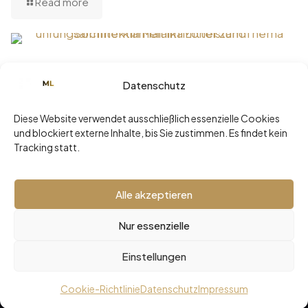
Read more
Juni 29, 2026
Datenschutz
Sommerklarheit statt Sommerloch: Die
ehrlichste Diagnose Ihrer
Diese Website verwendet ausschließlich essenzielle Cookies
Führungsarchitektur
und blockiert externe Inhalte, bis Sie zustimmen. Es findet kein
Tracking statt.
Read more
Alle akzeptieren
Nur essenzielle
2026 © Malaika Loher -
Impressum
•
Datenschutz
Einstellungen
Cookie-Richtlinie
Datenschutz
Impressum