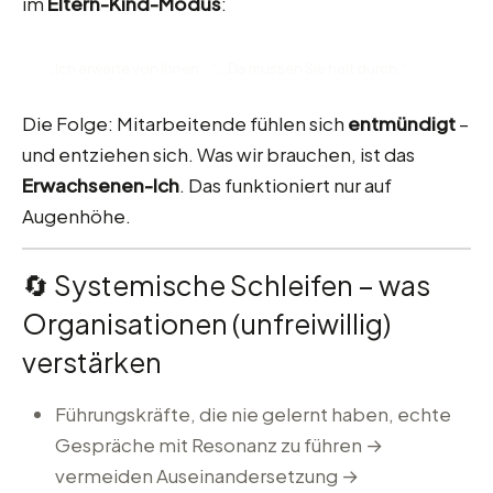
im
Eltern-Kind-Modus
:
„Ich erwarte von Ihnen …“, „Da müssen Sie halt durch.“
Die Folge: Mitarbeitende fühlen sich
entmündigt
–
und entziehen sich. Was wir brauchen, ist das
Erwachsenen-Ich
. Das funktioniert nur auf
Augenhöhe.
🔄 Systemische Schleifen – was
Organisationen (unfreiwillig)
verstärken
Führungskräfte, die nie gelernt haben, echte
Gespräche mit Resonanz zu führen →
vermeiden Auseinandersetzung →