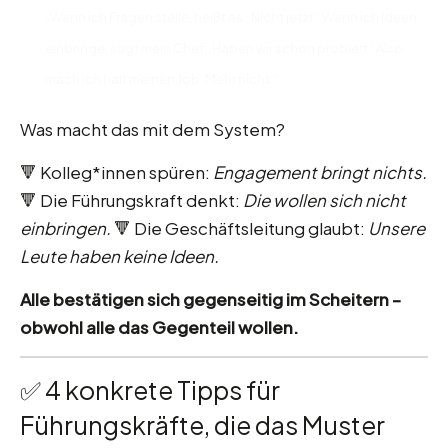
„Wenn ich Fragen stelle, heißt es: ‚Nicht jetzt.‘ Wenn ich Ideen
einbringe, sagt mein Chef: ‚Haben wir schon probiert.‘ Also
mach ich halt meinen Job. Mehr nicht.“
Was macht das mit dem System?
🔻 Kolleg*innen spüren:
Engagement bringt nichts.
🔻 Die Führungskraft denkt:
Die wollen sich nicht
einbringen.
🔻 Die Geschäftsleitung glaubt:
Unsere
Leute haben keine Ideen.
Alle bestätigen sich gegenseitig im Scheitern –
obwohl alle das Gegenteil wollen.
✅ 4 konkrete Tipps für
Führungskräfte, die das Muster