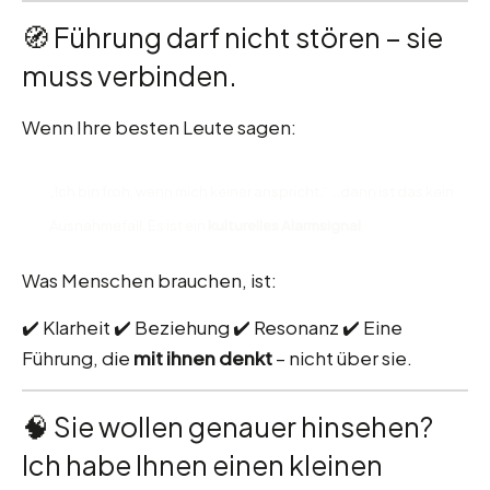
🧭 Führung darf nicht stören – sie
muss verbinden.
Wenn Ihre besten Leute sagen:
„Ich bin froh, wenn mich keiner anspricht.“ …dann ist das kein
Ausnahmefall. Es ist ein
kulturelles Alarmsignal
.
Was Menschen brauchen, ist:
✔️ Klarheit ✔️ Beziehung ✔️ Resonanz ✔️ Eine
Führung, die
mit ihnen denkt
– nicht über sie.
🧠 Sie wollen genauer hinsehen?
Ich habe Ihnen einen kleinen