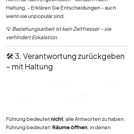
Haltung. – Erklären Sie Entscheidungen – auch
wenn sie unpopulär sind.
💡
Beziehungsarbeit ist kein Zeitfresser – sie
verhindert Eskalation.
🛠 3. Verantwortung zurückgeben
– mit Haltung
„Ich sehe, dass Sie darauf warten, dass ich entscheide. Was
schlagen Sie vor?“ – „Sie sagen, das geht nicht. Was genau
brauchen Sie, um es möglich zu machen?“
Führung bedeutet
nicht
, alle Antworten zu haben.
Führung bedeutet:
Räume öffnen
, in denen