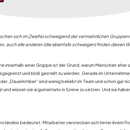
schen sich im Zweifel schweigend der vermeintlichen Gruppenm
en, auch alle anderen (die ebenfalls schweigen) finden diesen We
e innerhalb einer Gruppe ist der Grund, warum Menschen eher s
 ausgegrenzt und bloß gestellt zu werden. Gerade im Unternehme
oder „Dauerkritiker“ sind wenig beliebt im Team und schon gar 
 und wissen sie argumentativ in Szene zu setzen. Und sie habe
erständnis bedeutet. Mitarbeiter verstecken sich hinter ihrem 