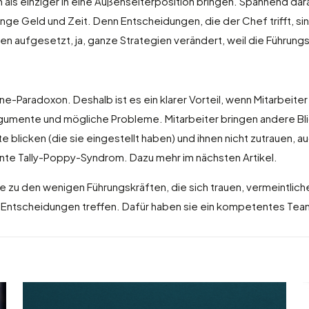
 als einziger in eine Außenseiterposition bringen. Spannend daran
e Geld und Zeit. Denn Entscheidungen, die der Chef trifft, sin
aufgesetzt, ja, ganze Strategien verändert, weil die Führungskr
ne-Paradoxon. Deshalb ist es ein klarer Vorteil, wenn Mitarbeite
gumente und mögliche Probleme. Mitarbeiter bringen andere Bli
ute blicken (die sie eingestellt haben) und ihnen nicht zutrauen
nnte Tally-Poppy-Syndrom. Dazu mehr im nächsten Artikel.
u den wenigen Führungskräften, die sich trauen, vermeintliche S
 Entscheidungen treffen. Dafür haben sie ein kompetentes Team,