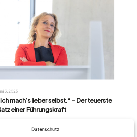
uni 3, 2025
„Ich mach’s lieber selbst.“ – Der teuerste
Satz einer Führungskraft
Read more
Datenschutz