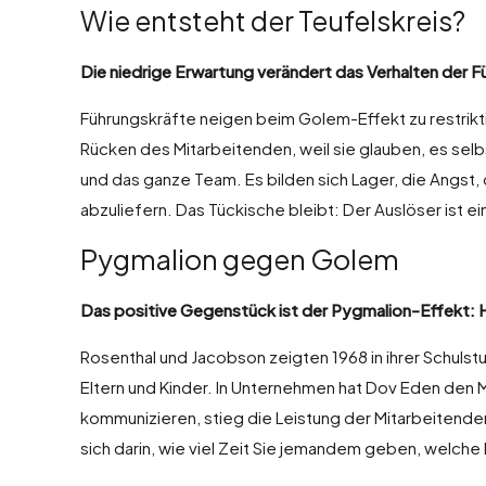
Wie entsteht der Teufelskreis?
Die niedrige Erwartung verändert das Verhalten der F
Führungskräfte neigen beim Golem-Effekt zu restrikti
Rücken des Mitarbeitenden, weil sie glauben, es sel
und das ganze Team. Es bilden sich Lager, die Angst, 
abzuliefern. Das Tückische bleibt: Der Auslöser ist ei
Pygmalion gegen Golem
Das positive Gegenstück ist der Pygmalion-Effekt: 
Rosenthal und Jacobson zeigten 1968 in ihrer Schulstu
Eltern und Kinder. In Unternehmen hat Dov Eden den 
kommunizieren, stieg die Leistung der Mitarbeitenden 
sich darin, wie viel Zeit Sie jemandem geben, welche 