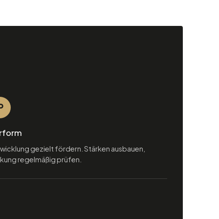
P
rform
wicklung gezielt fördern. Stärken ausbauen,
rkung regelmäßig prüfen.