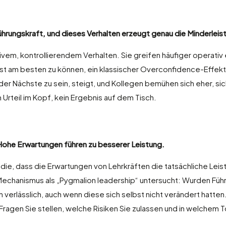
ührungskraft, und dieses Verhalten erzeugt genau die Minderleis
vem, kontrollierendem Verhalten. Sie greifen häufiger operativ 
bst am besten zu können, ein klassischer Overconfidence-Effekt
der Nächste zu sein, steigt, und Kollegen bemühen sich eher, si
n Urteil im Kopf, kein Ergebnis auf dem Tisch.
Hohe Erwartungen führen zu besserer Leistung.
die, dass die Erwartungen von Lehrkräften die tatsächliche Leis
Mechanismus als „Pygmalion leadership“ untersucht: Wurden Führ
verlässlich, auch wenn diese sich selbst nicht verändert hatten
Fragen Sie stellen, welche Risiken Sie zulassen und in welchem T