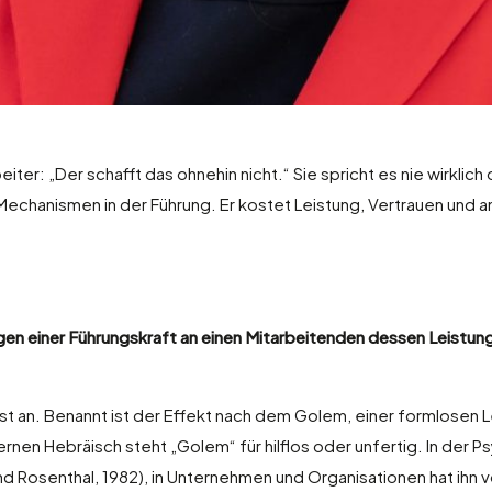
ter: „Der schafft das ohnehin nicht.“ Sie spricht es nie wirklich 
Mechanismen in der Führung. Er kostet Leistung, Vertrauen und 
 einer Führungskraft an einen Mitarbeitenden dessen Leistung ta
 an. Benannt ist der Effekt nach dem Golem, einer formlosen Le
n Hebräisch steht „Golem“ für hilflos oder unfertig. In der Psy
nd Rosenthal, 1982), in Unternehmen und Organisationen hat ihn