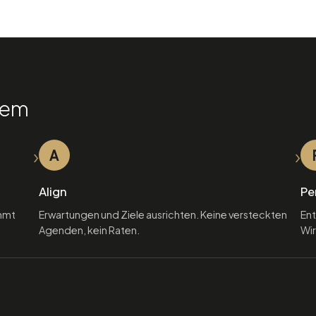
tem
›
›
A
Align
Pe
immt
Erwartungen und Ziele ausrichten. Keine versteckten
Ent
Agenden, kein Raten.
Wi