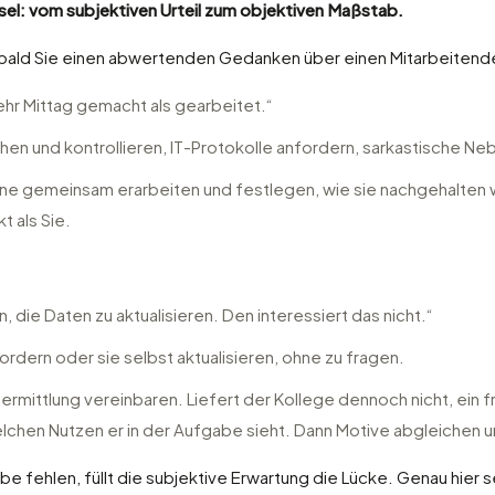
el: vom subjektiven Urteil zum objektiven Maßstab.
ald Sie einen abwertenden Gedanken über einen Mitarbeitende
ehr Mittag gemacht als gearbeitet.“
hen und kontrollieren, IT-Protokolle anfordern, sarkastische N
eine gemeinsam erarbeiten und festlegen, wie sie nachgehalten w
 als Sie.
.
die Daten zu aktualisieren. Den interessiert das nicht.“
fordern oder sie selbst aktualisieren, ohne zu fragen.
bermittlung vereinbaren. Liefert der Kollege dennoch nicht, ein
chen Nutzen er in der Aufgabe sieht. Dann Motive abgleichen u
 fehlen, füllt die subjektive Erwartung die Lücke. Genau hier s