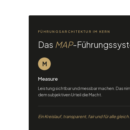
FÜHRUNGSARCHITEKTUR IM KERN
Das
MAP
-Führungssys
M
Measure
Leistung sichtbar und messbar machen. Das n
dem subjektiven Urteil die Macht.
Ein Kreislauf, transparent, fair und für alle gleich.