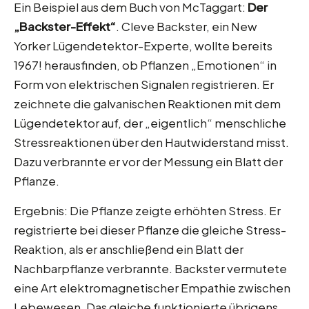
Ein Beispiel aus dem Buch von McTaggart:
Der
„Backster-Effekt“
. Cleve Backster, ein New
Yorker Lügendetektor-Experte, wollte bereits
1967! herausfinden, ob Pflanzen „Emotionen“ in
Form von elektrischen Signalen registrieren. Er
zeichnete die galvanischen Reaktionen mit dem
Lügendetektor auf, der „eigentlich“ menschliche
Stressreaktionen über den Hautwiderstand misst.
Dazu verbrannte er vor der Messung ein Blatt der
Pflanze.
Ergebnis: Die Pflanze zeigte erhöhten Stress. Er
registrierte bei dieser Pflanze die gleiche Stress-
Reaktion, als er anschließend ein Blatt der
Nachbarpflanze verbrannte. Backster vermutete
eine Art elektromagnetischer Empathie zwischen
Lebewesen. Das gleiche funktionierte übrigens