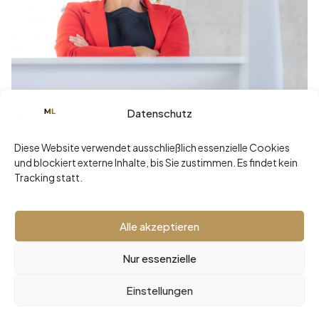
Datenschutz
Juni 3, 2025
„Ich mach’s lieber selbst.“ – Der teuerste
Diese Website verwendet ausschließlich essenzielle Cookies
Satz einer Führungskraft
und blockiert externe Inhalte, bis Sie zustimmen. Es findet kein
Tracking statt.
Read more
Alle akzeptieren
Nur essenzielle
2026 © Malaika Loher -
Impressum
•
Datenschutz
Einstellungen