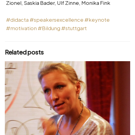
Zionel, Saskia Bader, Ulf Zinne, Monika Fink
#didacta
#speakersexcellence
#keynote
#motivation
#Bildung
#stuttgart
Related posts