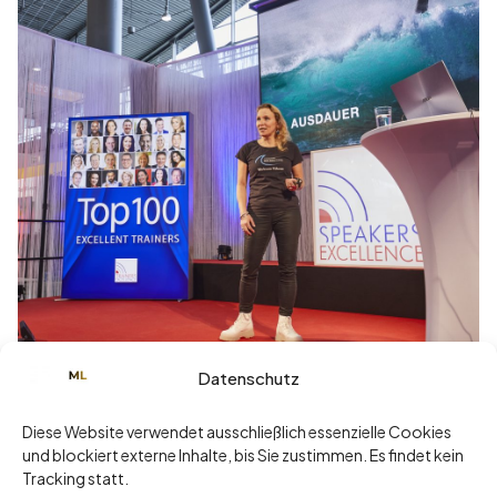
Datenschutz
Januar 12, 2024
Keynote auf dem Impulsforum, didacta
Diese Website verwendet ausschließlich essenzielle Cookies
Messe Köln
und blockiert externe Inhalte, bis Sie zustimmen. Es findet kein
Tracking statt.