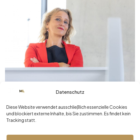
Datenschutz
Juni 3, 2025
„Ich mach’s lieber selbst.“ – Der teuerste
Diese Website verwendet ausschließlich essenzielle Cookies
Satz einer Führungskraft
und blockiert externe Inhalte, bis Sie zustimmen. Es findet kein
Tracking statt.
Read more