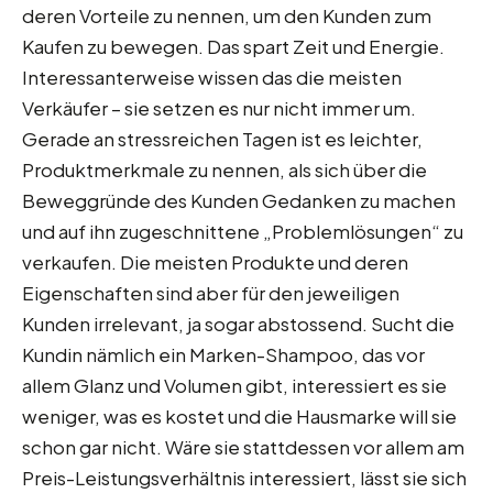
deren Vorteile zu nennen, um den Kunden zum
Kaufen zu bewegen. Das spart Zeit und Energie.
Interessanterweise wissen das die meisten
Verkäufer – sie setzen es nur nicht immer um.
Gerade an stressreichen Tagen ist es leichter,
Produktmerkmale zu nennen, als sich über die
Beweggründe des Kunden Gedanken zu machen
und auf ihn zugeschnittene „Problemlösungen“ zu
verkaufen. Die meisten Produkte und deren
Eigenschaften sind aber für den jeweiligen
Kunden irrelevant, ja sogar abstossend. Sucht die
Kundin nämlich ein Marken-Shampoo, das vor
allem Glanz und Volumen gibt, interessiert es sie
weniger, was es kostet und die Hausmarke will sie
schon gar nicht. Wäre sie stattdessen vor allem am
Preis-Leistungsverhältnis interessiert, lässt sie sich