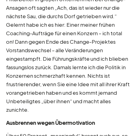
Ansagen oft sagten „Ach, das ist wieder nur die
nächste Sau, die durchs Dorf getrieben wird.“
Gelernt habe ich es hier: Einer meiner frühen
Coaching-Aufträge für einen Konzern – ich total
on! Dann gegen Ende des Change-Projektes
Vorstandswechsel – alle Veränderungen
eingestampft. Die Führungskräfte und ich blieben
fassungslos zurück. Damals lernte ich die Politik in
Konzernen schmerzhaft kennen. Nichts ist
frustrierender, wenn Sie eine Idee mit all ihrer Kraft
vorangetrieben haben und es kommt jemand
Unbeteiligtes „über ihnen“ und macht alles
zunichte.
Ausbrennen wegen Übermotivation
Über 50 Prozent „meaningful“ brennt auch aus, so