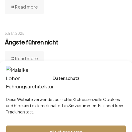
Read more
Juli 17, 2025
Ängste führen nicht
Read more
Datenschutz
Juni 3, 2025
„Ich mach’s lieber selbst.“ – Der teuerste
Diese Website verwendet ausschließlich essenzielle Cookies
Satz einer Führungskraft
und blockiert externe Inhalte, bis Sie zustimmen. Es findet kein
Tracking statt.
Read more
Alle akzeptieren