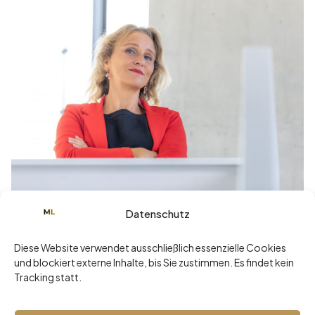
Datenschutz
Juni 3, 2025
„Ich mach’s lieber selbst.“ – Der teuerste
Diese Website verwendet ausschließlich essenzielle Cookies
Satz einer Führungskraft
und blockiert externe Inhalte, bis Sie zustimmen. Es findet kein
Tracking statt.
Read more