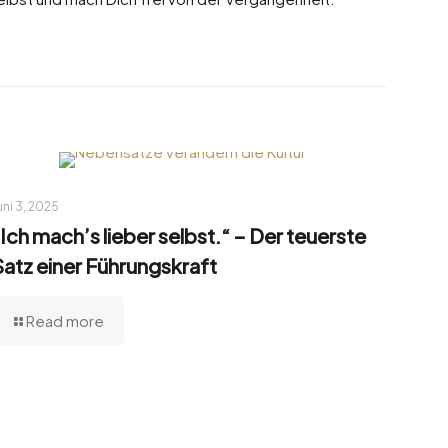
uni 3, 2025
„Ich mach’s lieber selbst.“ – Der teuerste
Satz einer Führungskraft
Read more