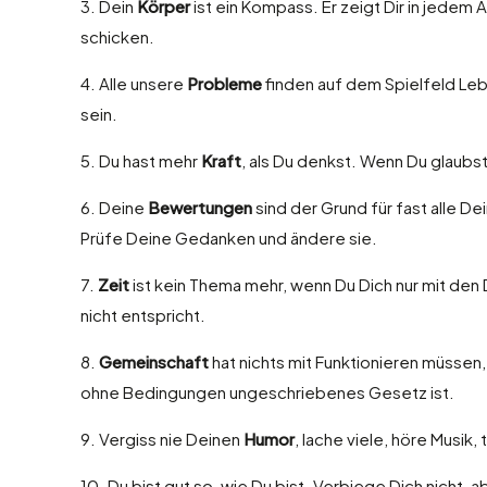
3. Dein
Körper
ist ein Kompass. Er zeigt Dir in jedem 
schicken.
4. Alle unsere
Probleme
finden auf dem Spielfeld Leben
sein.
5. Du hast mehr
Kraft
, als Du denkst. Wenn Du glaubs
6. Deine
Bewertungen
sind der Grund für fast alle 
Prüfe Deine Gedanken und ändere sie.
7.
Zeit
ist kein Thema mehr, wenn Du Dich nur mit den
nicht entspricht.
8.
Gemeinschaft
hat nichts mit Funktionieren müssen
ohne Bedingungen ungeschriebenes Gesetz ist.
9. Vergiss nie Deinen
Humor
, lache viele, höre Musik,
10. Du bist gut so, wie Du bist. Verbiege Dich nicht,