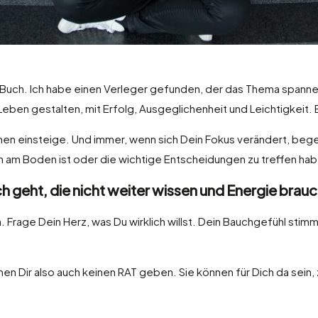
 Buch. Ich habe einen Verleger gefunden, der das Thema spannen
 Leben gestalten, mit Erfolg, Ausgeglichenheit und Leichtigkeit
Themen einsteige. Und immer, wenn sich Dein Fokus verändert, beg
n am Boden ist oder die wichtige Entscheidungen zu treffen ha
ch geht, die nicht weiter wissen und Energie bra
n. Frage Dein Herz, was Du wirklich willst. Dein Bauchgefühl stim
nen Dir also auch keinen RAT geben. Sie können für Dich da sein,