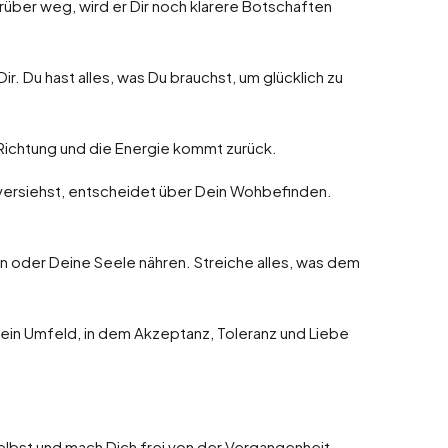
arüber weg, wird er Dir noch klarere Botschaften
ir. Du hast alles, was Du brauchst, um glücklich zu
 Richtung und die Energie kommt zurück.
n versiehst, entscheidet über Dein Wohbefinden.
en oder Deine Seele nähren. Streiche alles, was dem
r ein Umfeld, in dem Akzeptanz, Toleranz und Liebe
 selbst und mach Dich frei von der Vergangenheit.