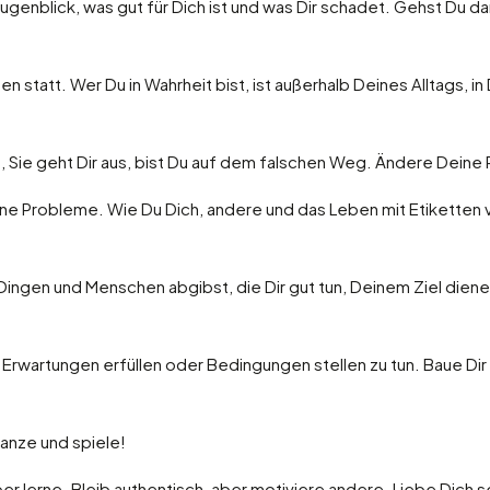
Augenblick, was gut für Dich ist und was Dir schadet. Gehst Du d
 statt. Wer Du in Wahrheit bist, ist außerhalb Deines Alltags, in D
t, Sie geht Dir aus, bist Du auf dem falschen Weg. Ändere Deine
Deine Probleme. Wie Du Dich, andere und das Leben mit Etikette
 Dingen und Menschen abgibst, die Dir gut tun, Deinem Ziel dien
, Erwartungen erfüllen oder Bedingungen stellen zu tun. Baue Di
 tanze und spiele!
 aber lerne. Bleib authentisch, aber motiviere andere. Liebe Dich