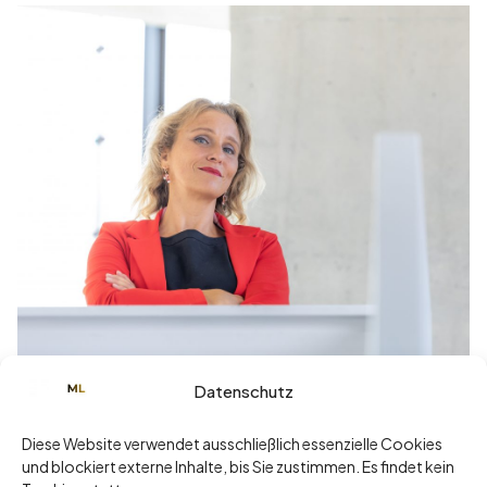
Datenschutz
Juni 3, 2025
„Ich mach’s lieber selbst.“ – Der teuerste
Diese Website verwendet ausschließlich essenzielle Cookies
Satz einer Führungskraft
und blockiert externe Inhalte, bis Sie zustimmen. Es findet kein